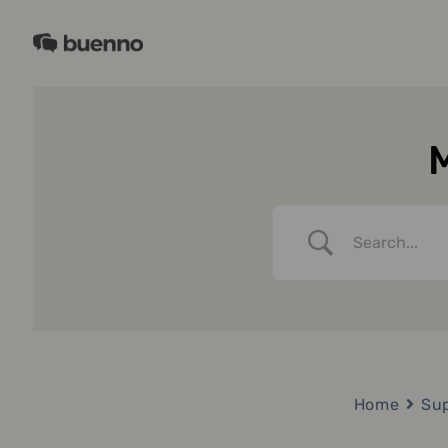
Siirry
sisältöön
Buenno
M
Home
Sup