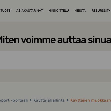
TUOTE
ASIAKASTARINAT
HINNOITTELU
MEISTÄ
RESURSSIT
iten voimme auttaa sinu
port -portaali
Käyttäjähallinta
Käyttäjien muokkaam