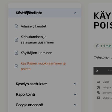
KÄY
Käyttäjähallinta
POI
Admin-oikeudet
Kirjautuminen ja
salasanan uusiminen
< 1 min
Käyttäjien luominen
Toiminto 
Käyttäjien muokkaaminen ja
poisto
Kyselyn asetukset
Raportointi
Google arvionnit