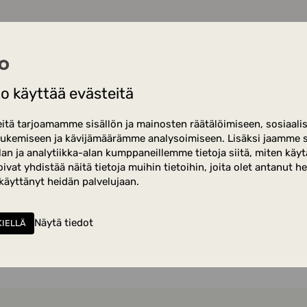
o käyttää evästeitä
semmasta valikosta
Users
. Näet listan kaikista käyttäjistä sek
eudet.
tä tarjoamamme sisällön ja mainosten räätälöimiseen, sosiaali
ukemiseen ja kävijämäärämme analysoimiseen. Lisäksi jaamme s
 muokattavan käyttäjän kohdalta
Edit
.
an ja analytiikka-alan kumppaneillemme tietoja siitä, miten käy
t yhdistää näitä tietoja muihin tietoihin, joita olet antanut heil
aa käyttäjän nimeä, roolia, kieliasetusta, Admin-oikeutta ja 
 käyttänyt heidän palvelujaan.
iosoitetta ei voi muuttaa.
a
Save
kun muutokset on tehty.
Näytä tiedot
KIELLÄ
yttäjä klikkaamalla
Delete
sivun oikeasta alakulmasta. Poistoa