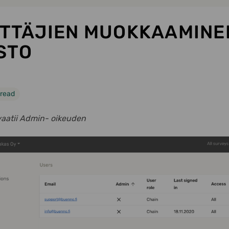
TTÄJIEN MUOKKAAMINE
STO
 read
vaatii Admin- oikeuden