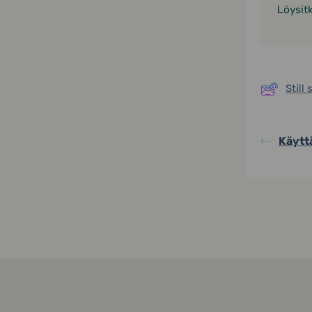
Löysit
Still
Käytt