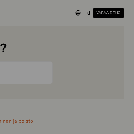
VARAA DEMO
SUOMI
KIRJAUDU
a?
inen ja poisto