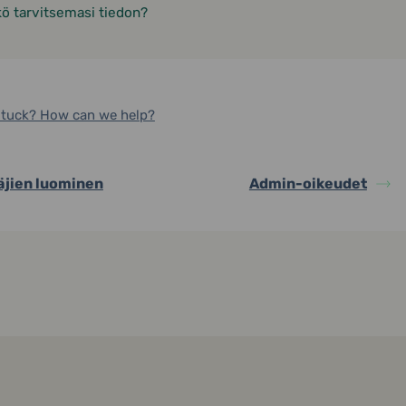
kö tarvitsemasi tiedon?
 stuck? How can we help?
äjien luominen
Admin-oikeudet