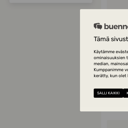
Tämä sivust
Siirry va
käyttöoik
Käytämme evästei
ominaisuuksien t
Napsauta
median, mainosal
Kumppanimme voiva
Voit muutt
kerätty, kun olet
Sähköpost
Napsaut
SALLI KAIKKI
Poista kä