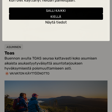
kun olet käyttänyt heidän palvelujaan.
SALLI KAIKKI
KIELLÄ
Näytä tiedot
ASUMINEN
Toas
Buennon avulla TOAS seuraa kattavasti koko asumisen
aikaista asukastyytyväisyttä asuntotarjouksen
hyväksymisestä poismuuttamiseen asti.
VAIVATON KÄYTTÖÖNOTTO