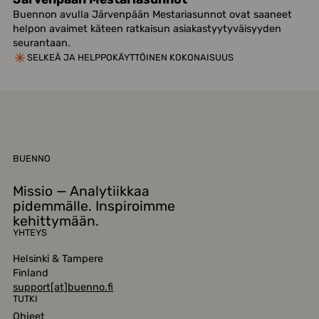
Buennon avulla Järvenpään Mestariasunnot ovat saaneet
helpon avaimet käteen ratkaisun asiakastyytyväisyyden
seurantaan.
SELKEÄ JA HELPPOKÄYTTÖINEN KOKONAISUUS
BUENNO
Missio — Analytiikkaa
pidemmälle. Inspiroimme
kehittymään.
YHTEYS
Helsinki & Tampere
Finland
support[at]buenno.fi
TUTKI
Ohjeet