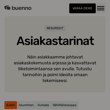
Siirry
Buenno
sisältöön
VARAA DEMO
Menu
RESURSSIT
Asiakastarinat
Näin asiakkaamme johtavat
asiakaskokemusta arjessa ja kasvattavat
liiketoimintaansa sen avulla. Tutustu
tarinoihin ja poimi ideoita omaan
tekemiseesi.
Kaikki
Asuminen
Autoala
Vähittäiskauppa