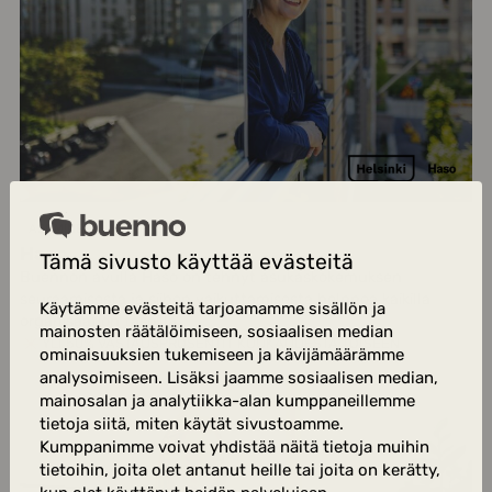
ASUMINEN
Haso
Tämä sivusto käyttää evästeitä
Buennon avulla Haso on tehnyt asukaskokemuksen
seuraamisesta ja siihen vaikuttamisesta helppoa kaikilla
Käytämme evästeitä tarjoamamme sisällön ja
organisaation tasoilla.
mainosten räätälöimiseen, sosiaalisen median
YLI 50% VASTAUSPROSENTIT KUUKAUDESTA TOISEEN
ominaisuuksien tukemiseen ja kävijämäärämme
analysoimiseen. Lisäksi jaamme sosiaalisen median,
mainosalan ja analytiikka-alan kumppaneillemme
tietoja siitä, miten käytät sivustoamme.
Kumppanimme voivat yhdistää näitä tietoja muihin
tietoihin, joita olet antanut heille tai joita on kerätty,