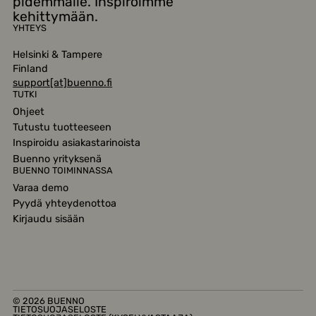
pidemmälle. Inspiroimme
kehittymään.
YHTEYS
Helsinki & Tampere
Finland
support[at]buenno.fi
TUTKI
Ohjeet
Tutustu tuotteeseen
Inspiroidu asiakastarinoista
Buenno yrityksenä
BUENNO TOIMINNASSA
Varaa demo
Pyydä yhteydenottoa
Kirjaudu sisään
© 2026 BUENNO
TIETOSUOJASELOSTE