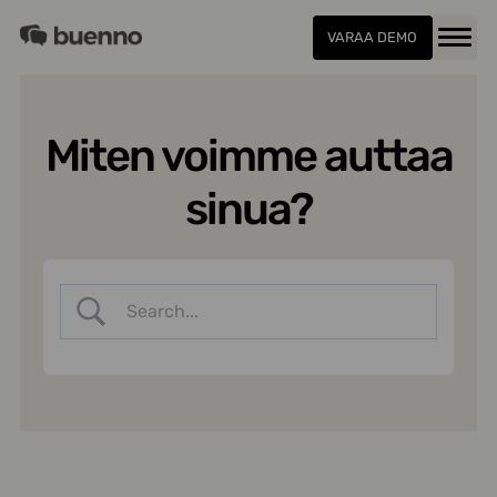
Siirry
Buenno
sisältöön
VARAA DEMO
Menu
Miten voimme auttaa
sinua?