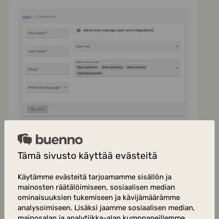
Lisää käyttäjän tiedot ja määritä hänelle
käyttäjärooli.
Tämä sivusto käyttää evästeitä
First name
— etunimi
Käytämme evästeitä tarjoamamme sisällön ja
Last name
— sukunimi
mainosten räätälöimiseen, sosiaalisen median
Email
— sähköpostiosoite, johon
ominaisuuksien tukemiseen ja kävijämäärämme
käyttäjätunnus lähetetään
analysoimiseen. Lisäksi jaamme sosiaalisen median,
Preferred language
— käyttäjän
mainosalan ja analytiikka-alan kumppaneillemme