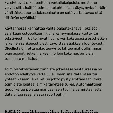
kyselyt ovat rakenteeltaan vertailukelpoisia, mutta ne
voivat silti sisältää toimipistekohtaisia lisäkysymyksiä. Näin
vähittäiskaupan asiakaspalaute on sekä vertailtavaa että
riittävän syvällistä.
Käytännössä kannattaa valita palautekanava, joka sopii
asiakkaan ostopolkuun. Kivijalkamyymälässä kuitti- tai
tekstiviestilinkit toimivat hyvin, verkkokaupassa ostohetken
jälkeinen sähköpostiviesti tavoittaa asiakkaan luontevasti.
Oleellista on, että palautepyyntö lähtee mahdollisimman
pian asiointihetken jälkeen, jolloin kokemus on vielä
tuoreessa muistissa.
Toimipistekohtainen tunniste jokaisessa vastauksessa on
ehdoton edellytys vertailulle. Ilman sitä data kasautuu
yhteen kasaan, eikä ketjun johto pysty erottamaan, mikä
toimipiste loistaa ja mikä tarvitsee tukea. Automaattinen
tiedonkeruu poistaa manuaalisen työn ja varmistaa, että
data virtaa reaaliajassa raportteihin.