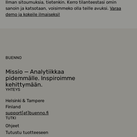
Ilman sitoumuksia, tietenkin. Kerro tilanteestasi omin
sanoin ja katsotaan, voisimmeko olla teille avuksi.
Varaa
demo ja kokeile ilmaiseksi!
BUENNO
Missio — Analytiikkaa
pidemmälle. Inspiroimme
kehittymään.
YHTEYS
Helsinki & Tampere
Finland
support[at]buenno.fi
TUTKI
Ohjeet
Tutustu tuotteeseen