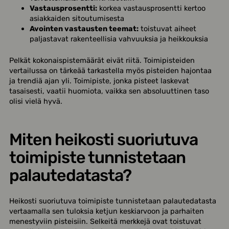
Vastausprosentti:
korkea vastausprosentti kertoo
asiakkaiden sitoutumisesta
Avointen vastausten teemat:
toistuvat aiheet
paljastavat rakenteellisia vahvuuksia ja heikkouksia
Pelkät kokonaispistemäärät eivät riitä. Toimipisteiden
vertailussa on tärkeää tarkastella myös pisteiden hajontaa
ja trendiä ajan yli. Toimipiste, jonka pisteet laskevat
tasaisesti, vaatii huomiota, vaikka sen absoluuttinen taso
olisi vielä hyvä.
Miten heikosti suoriutuva
toimipiste tunnistetaan
palautedatasta?
Heikosti suoriutuva toimipiste tunnistetaan palautedatasta
vertaamalla sen tuloksia ketjun keskiarvoon ja parhaiten
menestyviin pisteisiin. Selkeitä merkkejä ovat toistuvat