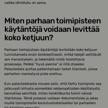
vaikka lähtöluku on sama.
Miten parhaan toimipisteen
käytäntöjä voidaan levittää
koko ketjuun?
Parhaan toimipisteen käytäntöjä levitetään koko ketjuun
tunnistamalla ensin konkreettisesti, mitkä tekijät selittävät
sen menestyksen, ja tekemällä niistä toistettavia
prosesseja. Pelkkä ”hyvä asenne” ei riitä ohjeeksi.
Palautedata auttaa paikantamaan tarkat tilanteet, joissa
parhaiten menestyvä piste erottuu.
Kun palautedatasta nousee esiin, että tietty toimipiste saa
jatkuvasti kiitosta esimerkiksi reklamaatioiden käsittelystä,
kannattaa selvittää, miten henkilökunta toimii näissä
tilanteissa. Tämä prosessi voidaan dokumentoida ja jakaa
muille toimipisteille koulutusmateriaaliksi tai parhaiden
käytäntöjen oppaaksi.