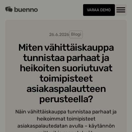
Siirry
Buenno
sisältöön
VARAA DEMO
Menu
26.6.2026
Blogi
Miten vähittäiskauppa
tunnistaa parhaat ja
heikoiten suoriutuvat
toimipisteet
asiakaspalautteen
perusteella?
Näin vähittäiskauppa tunnistaa parhaat ja
heikoimmat toimipisteet
asiakaspalautedatan avulla – käytännön