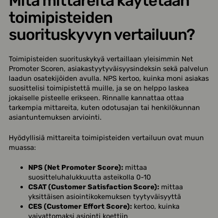
Mitä mittareita käytetään
toimipisteiden
suorituskyvyn vertailuun?
Toimipisteiden suorituskykyä vertaillaan yleisimmin Net
Promoter Scoren, asiakastyytyväisyysindeksin sekä palvelun
laadun osatekijöiden avulla. NPS kertoo, kuinka moni asiakas
suosittelisi toimipistettä muille, ja se on helppo laskea
jokaiselle pisteelle erikseen. Rinnalle kannattaa ottaa
tarkempia mittareita, kuten odotusajan tai henkilökunnan
asiantuntemuksen arviointi.
Hyödyllisiä mittareita toimipisteiden vertailuun ovat muun
muassa:
NPS (Net Promoter Score):
mittaa
suositteluhalukkuutta asteikolla 0-10
CSAT (Customer Satisfaction Score):
mittaa
yksittäisen asiointikokemuksen tyytyväisyyttä
CES (Customer Effort Score):
kertoo, kuinka
vaivattomaksi asiointi koettiin