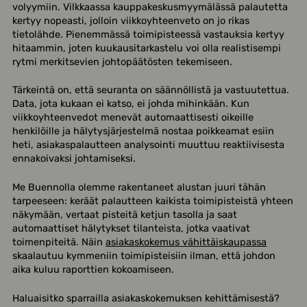
volyymiin. Vilkkaassa kauppakeskusmyymälässä palautetta
kertyy nopeasti, jolloin viikkoyhteenveto on jo rikas
tietolähde. Pienemmässä toimipisteessä vastauksia kertyy
hitaammin, joten kuukausitarkastelu voi olla realistisempi
rytmi merkitsevien johtopäätösten tekemiseen.
Tärkeintä on, että seuranta on säännöllistä ja vastuutettua.
Data, jota kukaan ei katso, ei johda mihinkään. Kun
viikkoyhteenvedot menevät automaattisesti oikeille
henkilöille ja hälytysjärjestelmä nostaa poikkeamat esiin
heti, asiakaspalautteen analysointi muuttuu reaktiivisesta
ennakoivaksi johtamiseksi.
Me Buennolla olemme rakentaneet alustan juuri tähän
tarpeeseen: keräät palautteen kaikista toimipisteistä yhteen
näkymään, vertaat pisteitä ketjun tasolla ja saat
automaattiset hälytykset tilanteista, jotka vaativat
toimenpiteitä. Näin
asiakaskokemus vähittäiskaupassa
skaalautuu kymmeniin toimipisteisiin ilman, että johdon
aika kuluu raporttien kokoamiseen.
Haluaisitko sparrailla asiakaskokemuksen kehittämisestä?