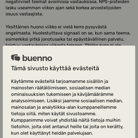
negatiiviset teemat avoimissa vastauksissa, NPS-pisteiden
lasku useamman viikon ajan sekä korkea arvostelijoiden
osuus vastaajista.
Yksittäinen huono viikko ei vielä kerro pysyvästä
ongelmasta. Huolestuttava signaali on se, kun sama teema,
esimerkiksi pitkä jonotusaika tai epäystävällinen palvelu,
toistuu vastauksissa viikosta toiseen. Tällöin kyse ei ole
sattumasta vaan rakenteellisesta haasteesta, joka vaatii
toimenpiteitä.
Tämä sivusto käyttää evästeitä
Älykkäät hälytykset ovat tässä korvaamaton työkalu. Kun
järjestelmä nostaa automaattisesti esiin poikkeamat ja
Käytämme evästeitä tarjoamamme sisällön ja
lähettää ilmoituksen vastuuhenkilölle, ongelmat eivät
mainosten räätälöimiseen, sosiaalisen median
hautaudu raportteihin odottamaan seuraavaa
ominaisuuksien tukemiseen ja kävijämäärämme
kuukausipalaveria. Nopea reagointi estää
analysoimiseen. Lisäksi jaamme sosiaalisen median,
tyytymättömyyden kasautumisen.
mainosalan ja analytiikka-alan kumppaneillemme
tietoja siitä, miten käytät sivustoamme.
Kumppanimme voivat yhdistää näitä tietoja muihin
Miksi kaksi toimipistettä voi
tietoihin, joita olet antanut heille tai joita on kerätty,
saada samat pisteet eri
kun olet käyttänyt heidän palvelujaan.