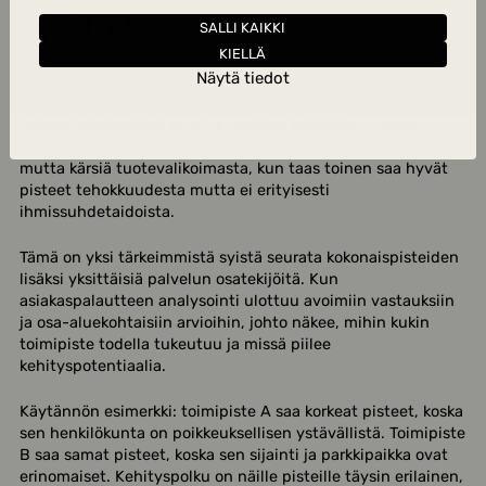
syistä?
SALLI KAIKKI
KIELLÄ
Näytä tiedot
Kaksi toimipistettä voi saada identtiset NPS- tai
tyytyväisyyspisteet täysin eri syistä, koska
kokonaispistemäärä on aina useiden tekijöiden summa.
Toinen toimipiste voi loistaa henkilökohtaisessa palvelussa
mutta kärsiä tuotevalikoimasta, kun taas toinen saa hyvät
pisteet tehokkuudesta mutta ei erityisesti
ihmissuhdetaidoista.
Tämä on yksi tärkeimmistä syistä seurata kokonaispisteiden
lisäksi yksittäisiä palvelun osatekijöitä. Kun
asiakaspalautteen analysointi ulottuu avoimiin vastauksiin
ja osa-aluekohtaisiin arvioihin, johto näkee, mihin kukin
toimipiste todella tukeutuu ja missä piilee
kehityspotentiaalia.
Käytännön esimerkki: toimipiste A saa korkeat pisteet, koska
sen henkilökunta on poikkeuksellisen ystävällistä. Toimipiste
B saa samat pisteet, koska sen sijainti ja parkkipaikka ovat
erinomaiset. Kehityspolku on näille pisteille täysin erilainen,