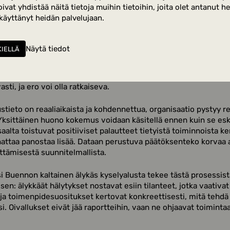
taaminen muuttaa
t yhdistää näitä tietoja muihin tietoihin, joita olet antanut heil
 käyttänyt heidän palvelujaan.
töksenteon
Näytä tiedot
KIELLÄ
kemuksen systemaattinen mittaaminen tuo päätöksentekoon j
ta: todellisen kuvan siitä, mitä asiakkaat ajattelevat – ei sitä
sisällä oletetaan heidän ajattelevan. Nämä kaksi voivat poiketa 
ti, ja ero voi olla ratkaiseva.
stieto on reaaliaikaista ja kohdennettua, organisaatio pystyy 
Yksittäinen huono kokemus voidaan käsitellä ennen kuin se eska
saalta toistuvat positiiviset palautteet tietyistä toiminnoista ke
attaa panostaa lisää. Dataan perustuva päätöksenteko korvaa a
ttämisestä suunnitelmallista.
i Buennon kaltainen älykäs kyselyalusta tekee tästä prosessist
sen: älykkäät hälytykset nostavat esiin tilanteet, jotka vaativat
ja toimenpidesuositukset kertovat konkreettisesti, mitä tehdä
i. Oivallukset eivät jää raportteihin, vaan ne ohjaavat toimintaa