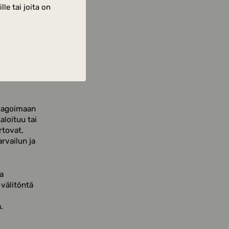
le tai joita on
otain
, mitä
toisistaan
reagoimaan
loituu tai
rtovat,
rvailun ja
a
 välitöntä
.