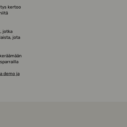
itys kertoo
iitä
, jotka
aista, jota
: keräämään
sparrailla
a demo ja