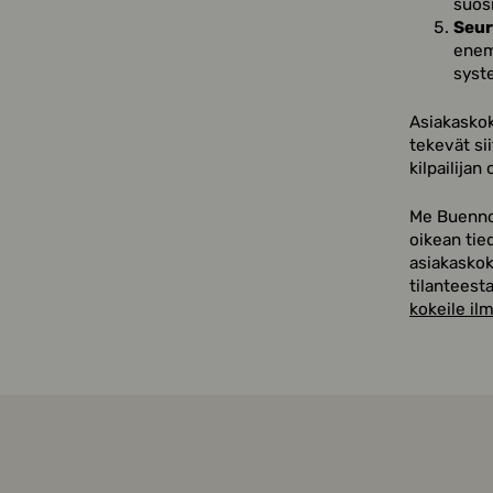
suos
Seura
enem
syst
Asiakaskok
tekevät si
kilpailijan
Me Buennol
oikean tie
asiakaskok
tilanteest
kokeile ilm