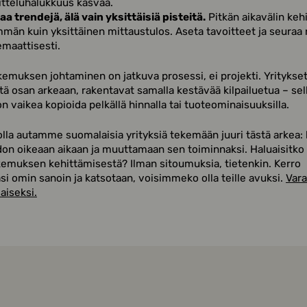
itteluhalukkuus kasvaa.
a trendejä, älä vain yksittäisiä pisteitä.
Pitkän aikavälin keh
män kuin yksittäinen mittaustulos. Aseta tavoitteet ja seuraa n
emaattisesti.
emuksen johtaminen on jatkuva prosessi, ei projekti. Yritykset
itä osan arkeaan, rakentavat samalla kestävää kilpailuetua – sell
 on vaikea kopioida pelkällä hinnalla tai tuoteominaisuuksilla.
la autamme suomalaisia yrityksiä tekemään juuri tästä arkea
don oikeaan aikaan ja muuttamaan sen toiminnaksi. Haluaisitko 
emuksen kehittämisestä? Ilman sitoumuksia, tietenkin. Kerro
asi omin sanoin ja katsotaan, voisimmeko olla teille avuksi.
Vara
aiseksi.