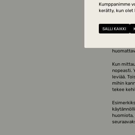
mit
Kumppanimme voiva
kerätty, kun olet
pää
SALLI KAIKKI
Asiakasko
korvaamaton
yrityksen 
huomattavas
Kun mittau
nopeasti. 
leviää. Toi
mihin kann
tekee kehi
Esimerkiks
käytännölli
huomiota, 
seuraavaks