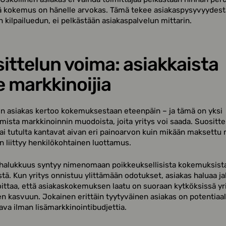
ä kokemus on hänelle arvokas. Tämä tekee asiakaspysyvyydest
n kilpailuedun, ei pelkästään asiakaspalvelun mittarin.
ittelun voima: asiakkaista
e markkinoijia
n asiakas kertoo kokemuksestaan eteenpäin – ja tämä on yksi
ista markkinoinnin muodoista, joita yritys voi saada. Suositte
tai tutulta kantavat aivan eri painoarvon kuin mikään maksettu
in liittyy henkilökohtainen luottamus.
halukkuus syntyy nimenomaan poikkeuksellisista kokemuksista
stä. Kun yritys onnistuu ylittämään odotukset, asiakas haluaa ja
ittaa, että asiakaskokemuksen laatu on suoraan kytköksissä yr
n kasvuun. Jokainen erittäin tyytyväinen asiakas on potentiaal
va ilman lisämarkkinointibudjettia.