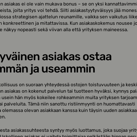
n asiakas ei ole vain mukava bonus – se on yksi kannattavimm
eista, joita yritys voi tehdä. Silti asiakastyytyväisyys jää mone
iossa strategisen ajattelun reunamille, vaikka sen vaikutus lii
n konkreettinen ja mitattavissa. Kun asiakaskokemus nousee 
e näkyy nopeasti sekä viivan alla että yrityksen maineessa.
yväinen asiakas ostaa
mmän ja useammin
ollisuus on suoraan yhteydessä ostojen toistuvuuteen ja kesk
n asiakas on kokenut palvelun tai tuotteen hyväksi, kynnys pal
a usein hän myös kokeilee rohkeammin muita yrityksen tarjoam
tai palveluita. Tämä niin sanottu ristiinmyynti on huomattavasti
olemassa olevan asiakkaan kanssa kuin täysin uuden asiakka
en.
sesta asiakassuhteesta syntyy myös luottamus, joka suojaa yrit
. Uskollinen asiakas ei vaihda toimittajaa pelkästään hinnan peru