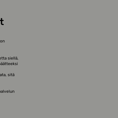
t
 on
tta siellä,
äätteeksi
ta, sitä
palvelun