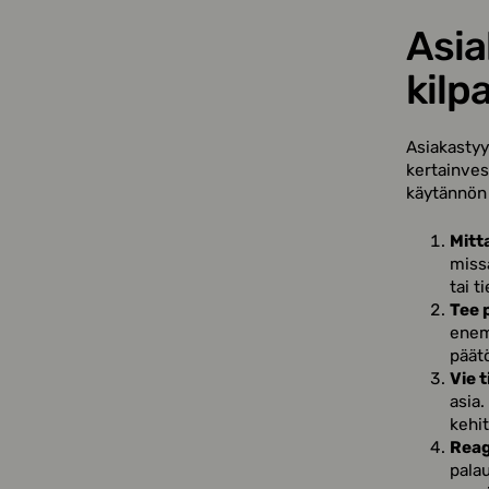
Asia
kilp
Asiakastyy
kertainves
käytännön a
Mitt
miss
tai t
Tee 
enem
päät
Vie t
asia.
kehi
Reag
palau