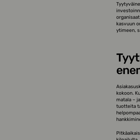
Tyytyväine
investoinn
organisaat
kasvuun o
ytimeen, s
Tyyt
ene
Asiakasusk
kokoon. Ku
matala – j
tuotteita 
helpompaa 
hankkimin
Pitkäaikai
kilpailulta