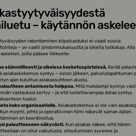
kastyytyväisyydestä
ailuetu – käytännön askelee
tyväisyyden rakentaminen kilpailueduksi ei vaadi suuria
tointeja – se vaatii johdonmukaisuutta ja oikeita työkaluja. Alla
skeleet, joilla pääsee liikkeelle:
aa säännöllisesti ja oikeissa kosketuspisteissä.
Kerää palaute
ä asiakaskokemus syntyy – oston jälkeen, palvelutapahtuman p
ietyn ajan kuluttua asiakassuhteen alusta.
palautteen antamisesta helppoa.
Mitä matalampi kynnys vasta
män vastauksia kertyy – ja sitä luotettavampaa dataa syntyy
öksenteon tueksi.
ieto koko organisaatiolle.
Asiakaskokemus ei ole vain asiakas
 Kun myynti, johto ja operatiivinen tiimi näkevät saman datan,
ttäminen on koordinoitua.
oi palautteeseen näkyvästi.
Kun asiakas näkee, että hänen
tteellaan on ollut vaikutusta, sitoutuminen syvenee ja