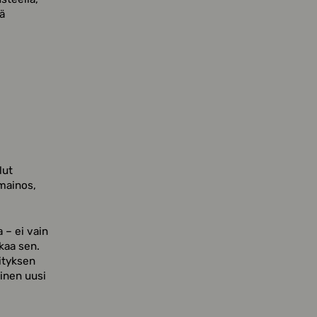
ä
lut
 mainos,
 – ei vain
kaa sen.
ityksen
inen uusi