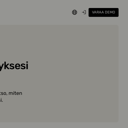
VARAA DEMO
SUOMI
KIRJAUDU
yksesi
tso, miten
i.