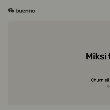
Siirry
sisältöön
Buenno
Miksi
Churn eli
a