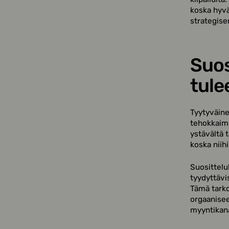
koska hyv
strategise
Suos
tule
Tyytyväine
tehokkaimm
ystävältä 
koska niih
Suosittelu
tyydyttävi
Tämä tarko
orgaanisee
myyntikana