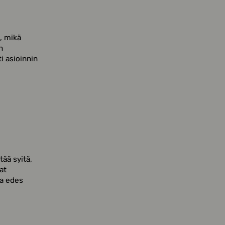
, mikä
n
i asioinnin
ää syitä,
at
ja edes