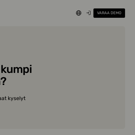
VARAA DEMO
SUOMI
KIRJAUDU
: kumpi
n?
aat kyselyt