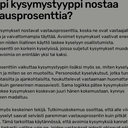
i kysymystyyppi nostaa
ausprosenttia?
ysymykset nostavat vastausprosenttia, koska ne ovat vastaajal
 ja vaivattomampia täyttää. Avoimet kysymykset vaativat e
en niiden liiallinen käyttö laskee kyselyyn osallistumista.
sentti on korkein kyselyissä, joissa suljetut kysymykset muod
avoimia on enintään yksi tai kaksi.
senttiin vaikuttaa kysymystyypin lisäksi myös se, miten kysel
n ja miten se on muotoiltu. Personoidut kyselykutsut, jotka tu
taisilta ja ajankohtaisilta, houkuttelevat vastaamaan huomatta
uin geneerinen massaviesti. Sama logiikka pätee kysymyksiin
kokee kysymyksen koskevan juuri hänen kokemustaan, kynnys
een madaltuu.
myös keskeinen tekijä. Tutkimuskokemus osoittaa, että alle vi
yselyt saavat selvästi paremman vastausprosentin kuin pitkät
 Tämä tarkoittaa käytännössä, että avoimia kysymyksiä kannat
 tarkasti: valitse vain ne, joiden vastaukset aidosti ohjaavat pä