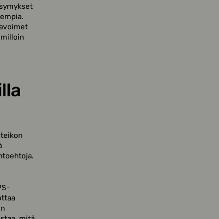
ysymykset
lempia.
 avoimet
 milloin
lla
steikon
ä
htoehtoja.
PS-
ottaa
in
staa, mitä