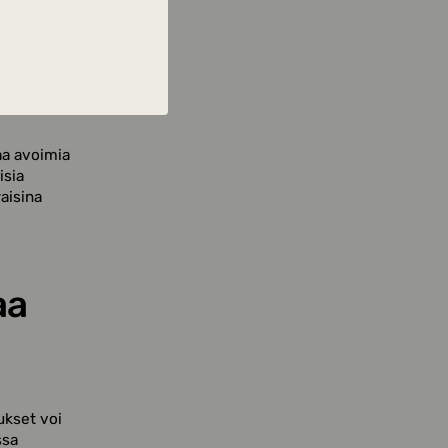
kuus
telmä on
dä
aa avoimia
isia
aisina
aa
ukset voi
ssa