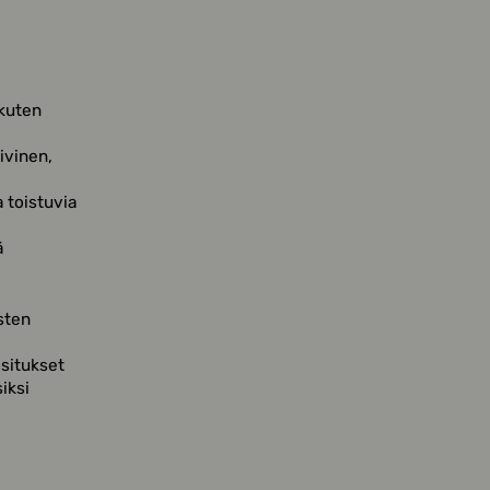
 kuten
ivinen,
 toistuvia
ä
sten
ositukset
iksi