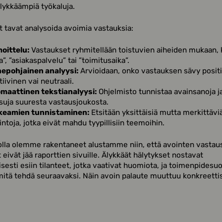
älykkäämpiä työkaluja.
 tavat analysoida avoimia vastauksia:
oittelu:
Vastaukset ryhmitellään toistuvien aiheiden mukaan,
a”, ”asiakaspalvelu” tai ”toimitusaika”.
epohjainen analyysi:
Arvioidaan, onko vastauksen sävy positi
iivinen vai neutraali.
maattinen tekstianalyysi:
Ohjelmisto tunnistaa avainsanoja ja
isuja suuresta vastausjoukosta.
keamien tunnistaminen:
Etsitään yksittäisiä mutta merkittävi
ntoja, jotka eivät mahdu tyypillisiin teemoihin.
lla olemme rakentaneet alustamme niin, että avointen vastau
 eivät jää raporttien sivuille. Älykkäät hälytykset nostavat
sesti esiin tilanteet, jotka vaativat huomiota, ja toimenpidesu
mitä tehdä seuraavaksi. Näin avoin palaute muuttuu konkreettis