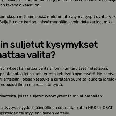
n takana oikeasti on.
kemuksen mittaamisessa molemmat kysymystyypit ovat arvokk
 Suljettu data kertoo, missä mennään, avoin data kertoo, miksi.
oin suljetut kysymykset
attaa valita?
ysymykset kannattaa valita silloin, kun tarvitset mitattavaa,
lpoista dataa tai haluat seurata kehitystä ajan myötä. Ne sopiva
 tilanteisiin, joissa vastauksia kerätään suurelta joukolta ja tulo
 nopeasti ilman manuaalista työtä.
 tilanteita, joissa suljetut kysymykset toimivat parhaiten:
kastyytyväisyyden säännöllinen seuranta, kuten NPS tai CSAT
pisteiden tai myyjien välinen vertailu