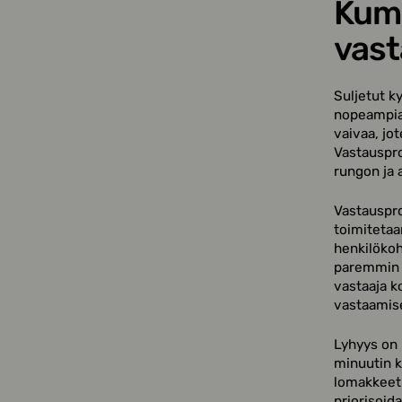
Kump
vast
Suljetut k
nopeampia
vaivaa, jot
Vastauspro
rungon ja 
Vastauspro
toimitetaa
henkilökoh
paremmin k
vastaaja 
vastaamis
Lyhyys on 
minuutin k
lomakkeet.
priorisoida