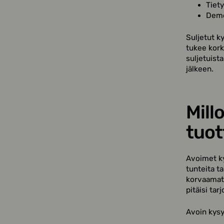
Tiety
Demog
Suljetut k
tukee kork
suljetuist
jälkeen.
Mill
tuot
Avoimet ky
tunteita t
korvaamatt
pitäisi tarj
Avoin kysym