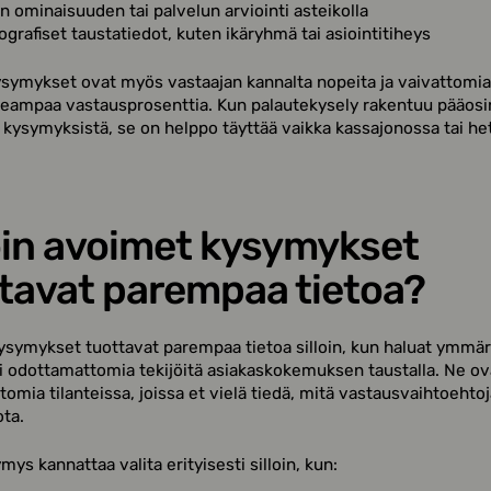
n ominaisuuden tai palvelun arviointi asteikolla
rafiset taustatiedot, kuten ikäryhmä tai asiointitiheys
ysymykset ovat myös vastaajan kannalta nopeita ja vaivattomia
eampaa vastausprosenttia. Kun palautekysely rakentuu pääosi
a kysymyksistä, se on helppo täyttää vaikka kassajonossa tai het
oin avoimet kysymykset
tavat parempaa tietoa?
symykset tuottavat parempaa tietoa silloin, kun haluat ymmärt
ai odottamattomia tekijöitä asiakaskokemuksen taustalla. Ne ov
omia tilanteissa, joissa et vielä tiedä, mitä vastausvaihtoehto
ota.
ys kannattaa valita erityisesti silloin, kun: