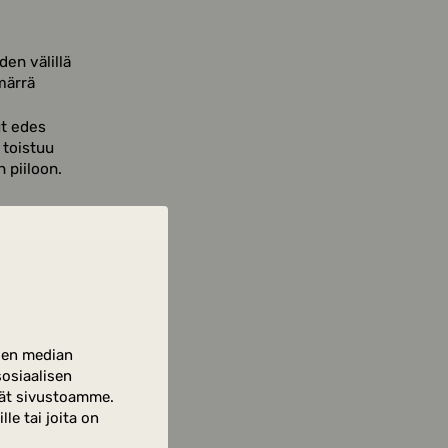
en välillä
märrä
ut edes
 toistuu
 piiloon.
sen median
osiaalisen
 suljettuja
tät sivustoamme.
märrystä
le tai joita on
 ja jatkaa