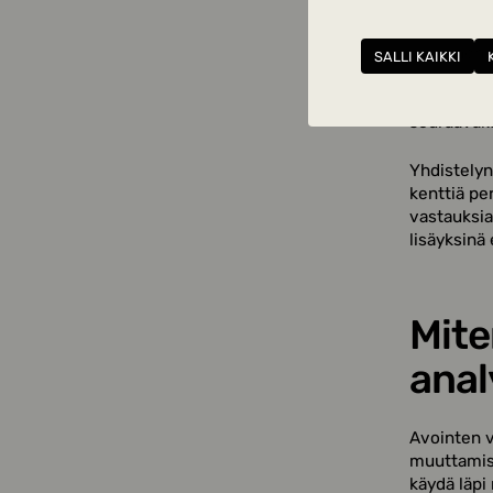
avoimella 
Klassinen 
SALLI KAIKKI
numerona j
tehokas, k
seuraavaks
Yhdistelyn
kenttiä pe
vastauksia
lisäyksinä
Mite
anal
Avointen v
muuttamist
käydä läpi