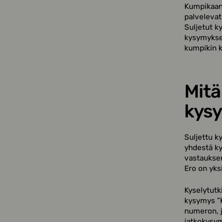
Kumpikaan 
palvelevat
Suljetut k
kysymykset
kumpikin k
Mitä
kysy
Suljettu k
yhdestä ky
vastauksen
Ero on yks
Kyselytutk
kysymys ”K
numeron, jo
jatkokysym