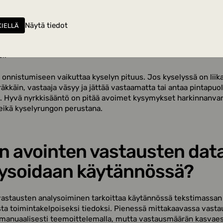
jatkokysymyksellä.
esimerkki on NPS-kysely, jossa ensin kysytään suositteluhaluk
Näytä tiedot
KIELLÄ
a sitten avoimella kentällä pyydetään perusteluja. Tämä yhdis
oska numero kertoo suunnan ja avoin vastaus kertoo, mitä teh
i.
 onnistumiseen vaikuttaa kyselyn pituus. Jos kyselyssä on liik
räkkäin, vastaaja väsyy ja jättää vastaamatta tai antaa pintapuol
. Hyvä nyrkkisääntö on pitää avoimet kysymykset harkinnanvar
 eikä kyselyrungon perustana.
n avointen vastausten dat
ysoidaan käytännössä?
astausten analysoiminen tarkoittaa käytännössä tekstimassan
a toimintakelpoiseksi tiedoksi. Pienessä mittakaavassa vasta
 manuaalisesti teemoittelemalla, mutta vastausmäärän kasvae