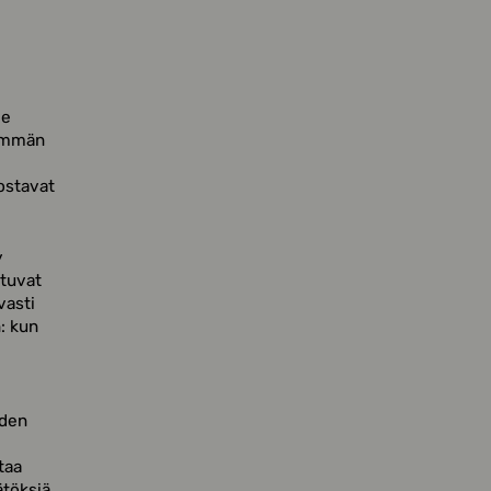
le
nemmän
ostavat
y
ntuvat
vasti
: kun
iden
taa
ätöksiä.