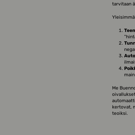
tarvitaan 
Yleisimmät
Teem
”hint
Tunn
negat
Auto
ilma
Poik
maini
Me Buenno
oivallukset
automaatti
kertovat, 
teoiksi.