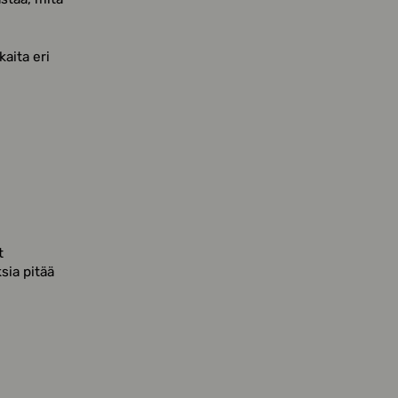
aita eri
t
ksia pitää