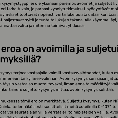
kysymystyyppi ei ole yksinään parempi: avoimet ja suljetut k
 eri tarkoituksia, ja parhaat kyselytutkimukset hyödyntävät mo
ysymykset tuottavat nopeasti vertailukelpoista dataa, kun taas
 paljastavat syitä ja tunteita lukujen takana. Alla käymme läpi,
annattaa valita ja miten ne toimivat yhdessä.
 eroa on avoimilla ja suljetui
myksillä?
ysymys tarjoaa vastaajalle valmiit vastausvaihtoehdot, kuten a
mmeneen tai kyllä/ei-valinnan. Avoin kysymys sen sijaan jättä
 täysin vastaajan muotoiltavaksi, ilman ennalta määrättyjä vai
inkertainen: suljettu kysymys mittaa, avoin kysymys selittää.
imuksessa tämä ero on merkittävä. Suljettu kysymys, kuten N
uinka todennäköisesti suosittelisit meitä asteikolla 0–10?”, tu
ta voi seurata ajan yli ja verrata eri toimipisteiden välillä. Avo
ys ”Mikä sai sinut antamaan juuri tämän arvosanan?” taas palja