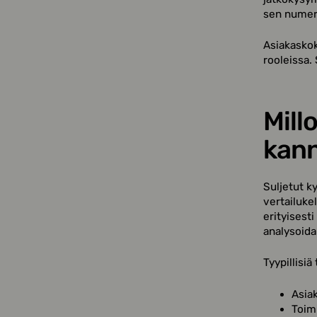
sen numero
Asiakasko
rooleissa.
Mill
kann
Suljetut k
vertailuke
erityisesti
analysoida
Tyypillisiä
Asia
Toimi