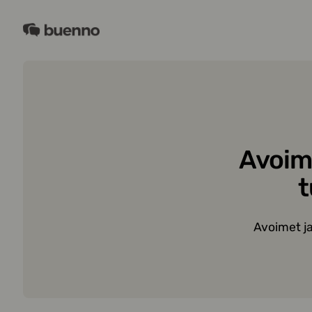
Siirry
sisältöön
Buenno
Avoime
t
Avoimet ja